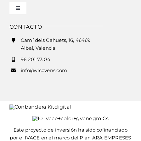
Toggle
Condiciones de uso
Navigation
Inicio
CONTACTO
Ley de cookies
Camí dels Cahuets, 16, 46469
Historia
Albal, Valencia
Accesibilidad
96 201 73 04
Horno modelo v-ht y v-fr
info@vlcovens.com
Ayuda accesibilidad
Horno modelo bng y bp
Mapa del sitio
Horno modelo hf
Horno modelo vrs
Este proyecto de inversión ha sido cofinanciado
por el IVACE en el marco del Plan ARA EMPRESES