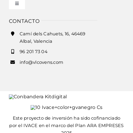
Toggle
Condiciones de uso
Navigation
Inicio
CONTACTO
Ley de cookies
Camí dels Cahuets, 16, 46469
Historia
Albal, Valencia
Accesibilidad
96 201 73 04
Horno modelo v-ht y v-fr
info@vlcovens.com
Ayuda accesibilidad
Horno modelo bng y bp
Mapa del sitio
Horno modelo hf
Horno modelo vrs
Este proyecto de inversión ha sido cofinanciado
por el IVACE en el marco del Plan ARA EMPRESES
2025