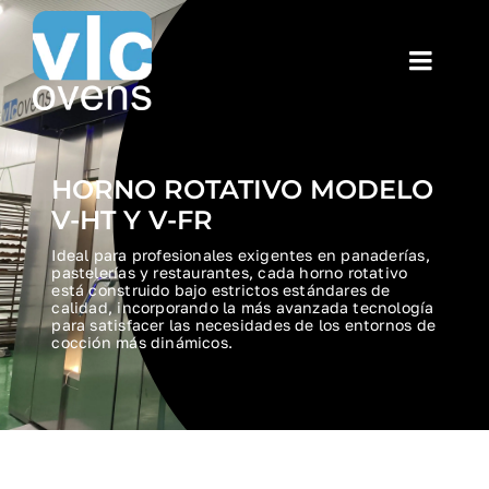
Saltar
al
Toggl
contenido
Navig
Home
HORNO ROTATIVO MODELO
Historia
V-HT Y V-FR
Ideal para profesionales exigentes en panaderías,
HORNO V
pastelerías y restaurantes, cada horno rotativo
está construido bajo estrictos estándares de
calidad, incorporando la más avanzada tecnología
para satisfacer las necesidades de los entornos de
HORNO 
cocción más dinámicos.
HORNO 
HORNO 