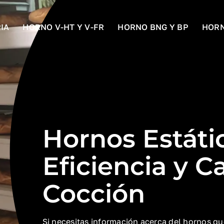
IA
HORNO V-HT Y V-FR
HORNO BNG Y BP
HORN
Hornos Estáti
Eficiencia y C
Cocción
Si necesitas información acerca del hornos qu