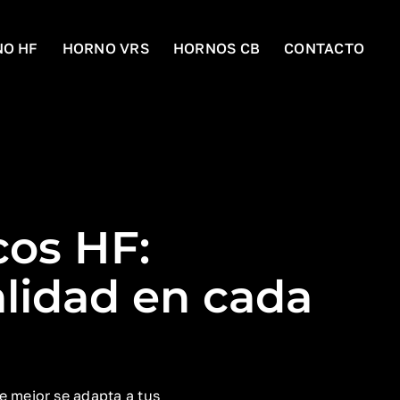
O HF
HORNO VRS
HORNOS CB
CONTACTO
cos HF:
alidad en cada
e mejor se adapta a tus