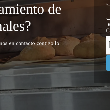
ramiento de
C
e
nales?
mos en contacto contigo lo