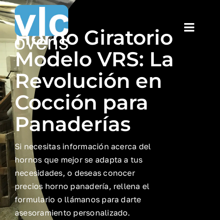
Saltar
al
Horno Giratorio
Toggl
contenido
Navig
Modelo VRS: La
Home
Revolución en
Historia
Cocción para
Panaderías
HORNO V-HT Y V-FR
Si necesitas información acerca del
HORNO BNG Y BP
hornos que mejor se adapta a tus
necesidades, o deseas conocer
HORNO HF
precios horno panadería, rellena el
formulario o llámanos para darte
asesoramiento personalizado.
HORNO VRS