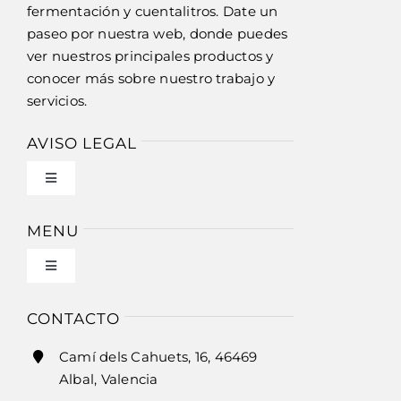
fermentación y cuentalitros. Date un
paseo por nuestra web, donde puedes
ver nuestros principales productos y
conocer más sobre nuestro trabajo y
servicios.
AVISO LEGAL
Toggle
Navigation
Política de privacidad
MENU
Toggle
Condiciones de uso
Navigation
Inicio
CONTACTO
Ley de cookies
Camí dels Cahuets, 16, 46469
Historia
Albal, Valencia