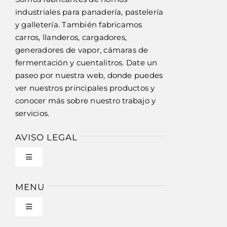
industriales para panadería, pastelería
y galletería. También fabricamos
carros, llanderos, cargadores,
generadores de vapor, cámaras de
fermentación y cuentalitros. Date un
paseo por nuestra web, donde puedes
ver nuestros principales productos y
conocer más sobre nuestro trabajo y
servicios.
AVISO LEGAL
Toggle
Navigation
Política de privacidad
MENU
Toggle
Condiciones de uso
Navigation