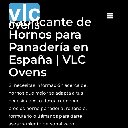
Saltar
al
Fabricante de
Toggl
contenido
Navig
Hornos para
Home
Panadería en
Historia
España | VLC
Ovens
HORNO V
Si necesitas información acerca del
HORNO 
hornos que mejor se adapta a tus
necesidades, o deseas conocer
HORNO 
precios horno panadería, rellena el
formulario o llámanos para darte
asesoramiento personalizado.
HORNO 