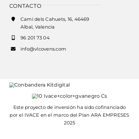
Inicio
CONTACTO
Ley de cookies
Camí dels Cahuets, 16, 46469
Historia
Albal, Valencia
Accesibilidad
96 201 73 04
Horno modelo v-ht y v-fr
info@vlcovens.com
Ayuda accesibilidad
Horno modelo bng y bp
Mapa del sitio
Horno modelo hf
Horno modelo vrs
Este proyecto de inversión ha sido cofinanciado
por el IVACE en el marco del Plan ARA EMPRESES
2025
Hornos cb