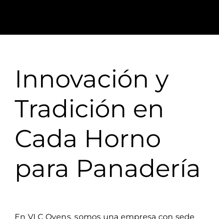
HORNOS
Contact
Innovación y
Tradición en
Cada Horno
para Panadería
En VLC Ovens, somos una empresa con sede